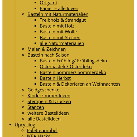
Origami
Papier – alle Ideen
Basteln mit Naturmaterialien
Treibholz & Strandgut
Basteln mit Holz
Basteln mit Wolle
Basteln mit Steinen
alle Naturmaterialien
Malen & Zeichnen
Basteln nach Saison
Basteln Frühling/ Frühlingsdeko
Osterbasteln/ Osterdeko
Basteln Sommer/ Sommerdeko
Basteln Herbst
Basteln & Dekorieren an Weihnachten
Geldgeschenke
Kinderzimmer Ideen
Stempeln & Drucken
Stanzen
weitere Bastelideen
alle Bastelideen
Upcycling
Palettenmöbel
IKEA Hacks