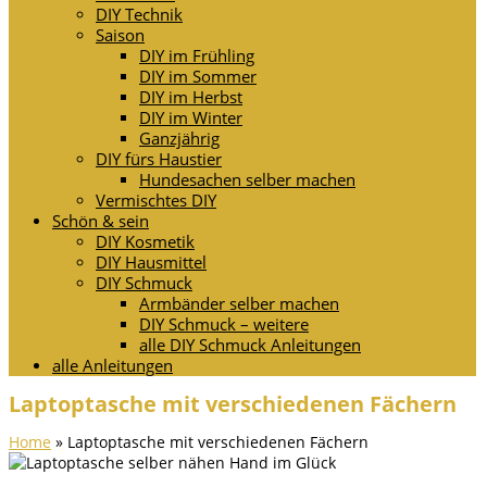
DIY Technik
Saison
DIY im Frühling
DIY im Sommer
DIY im Herbst
DIY im Winter
Ganzjährig
DIY fürs Haustier
Hundesachen selber machen
Vermischtes DIY
Schön & sein
DIY Kosmetik
DIY Hausmittel
DIY Schmuck
Armbänder selber machen
DIY Schmuck – weitere
alle DIY Schmuck Anleitungen
alle Anleitungen
Laptoptasche mit verschiedenen Fächern
Home
»
Laptoptasche mit verschiedenen Fächern