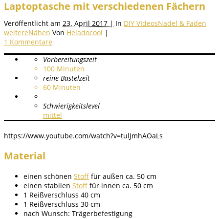
Laptoptasche mit verschiedenen Fächern
Veröffentlicht am
23. April 2017 |
In
DIY VIdeos
Nadel & Faden
weitere
Nähen
Von
Heladocool
|
1 Kommentare
Vorbereitungszeit
100
Minuten
reine Bastelzeit
60
Minuten
Schwierigkeitslevel
mittel
https://www.youtube.com/watch?v=tulJmhAOaLs
Material
einen schönen
Stoff
für außen ca. 50 cm
einen stabilen
Stoff
für innen ca. 50 cm
1 Reißverschluss 40 cm
1 Reißverschluss 30 cm
nach Wunsch: Trägerbefestigung