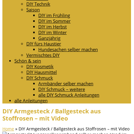
DIY Technik
Saison
DIY im Frühling
DIY im Sommer
DIY im Herbst
DIY im Winter
Ganzjährig
DIY fürs Haustier
Hundesachen selber machen
Vermischtes DIY
Schön & sein
DIY Kosmetik
DIY Hausmittel
DIY Schmuck
Armbänder selber machen
DIY Schmuck – weitere
alle DIY Schmuck Anleitungen
alle Anleitungen
DIY Armgesteck / Ballgesteck aus
Stoffrosen – mit Video
Home
»
DIY Armgesteck / Ballgesteck aus Stoffrosen – mit Video