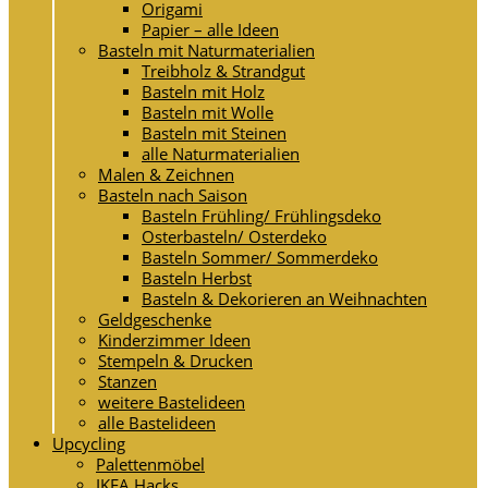
Origami
Papier – alle Ideen
Basteln mit Naturmaterialien
Treibholz & Strandgut
Basteln mit Holz
Basteln mit Wolle
Basteln mit Steinen
alle Naturmaterialien
Malen & Zeichnen
Basteln nach Saison
Basteln Frühling/ Frühlingsdeko
Osterbasteln/ Osterdeko
Basteln Sommer/ Sommerdeko
Basteln Herbst
Basteln & Dekorieren an Weihnachten
Geldgeschenke
Kinderzimmer Ideen
Stempeln & Drucken
Stanzen
weitere Bastelideen
alle Bastelideen
Upcycling
Palettenmöbel
IKEA Hacks