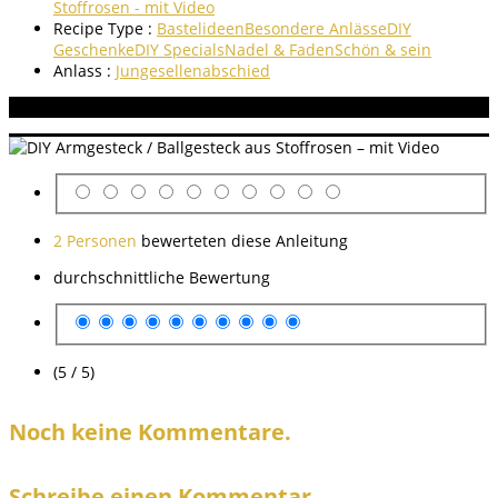
Stoffrosen - mit Video
Recipe Type :
Bastelideen
Besondere Anlässe
DIY
Geschenke
DIY Specials
Nadel & Faden
Schön & sein
Anlass :
Jungesellenabschied
Aneitung bewerten
2 Personen
bewerteten diese Anleitung
durchschnittliche Bewertung
(5 / 5)
Noch keine Kommentare.
Schreibe einen Kommentar