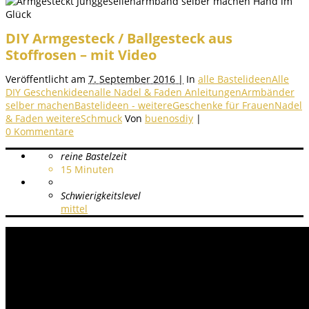
DIY Armgesteck / Ballgesteck aus
Stoffrosen – mit Video
Veröffentlicht am
7. September 2016 |
In
alle Bastelideen
Alle
DIY Geschenkideen
alle Nadel & Faden Anleitungen
Armbänder
selber machen
Bastelideen - weitere
Geschenke für Frauen
Nadel
& Faden weitere
Schmuck
Von
buenosdiy
|
0 Kommentare
reine Bastelzeit
15
Minuten
Schwierigkeitslevel
mittel