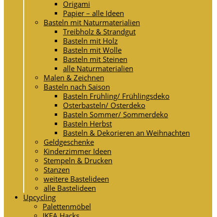
Origami
Papier – alle Ideen
Basteln mit Naturmaterialien
Treibholz & Strandgut
Basteln mit Holz
Basteln mit Wolle
Basteln mit Steinen
alle Naturmaterialien
Malen & Zeichnen
Basteln nach Saison
Basteln Frühling/ Frühlingsdeko
Osterbasteln/ Osterdeko
Basteln Sommer/ Sommerdeko
Basteln Herbst
Basteln & Dekorieren an Weihnachten
Geldgeschenke
Kinderzimmer Ideen
Stempeln & Drucken
Stanzen
weitere Bastelideen
alle Bastelideen
Upcycling
Palettenmöbel
IKEA Hacks