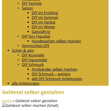
DIY Technik
Saison
DIY im Frühling
DIY im Sommer
DIY im Herbst
DIY im Winter
Ganzjährig
DIY fürs Haustier
Hundesachen selber machen
Vermischtes DIY
Schön & sein
DIY Kosmetik
DIY Hausmittel
DIY Schmuck
Armbänder selber machen
DIY Schmuck – weitere
alle DIY Schmuck Anleitungen
alle Anleitungen
Geldesel selber gestalten
Home
»
Geldesel selber gestalten