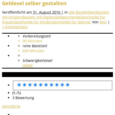
Geldesel selber gestalten
Veröffentlicht am
31. August 2016 |
In
alle Bastelideen
Basteln
mit Kindern
Basteln mit Papier
Geldgeschenke
Geschenke für
Frauen
Geschenke für Kinder
Geschenke für Männer
Von
Resi
|
1 Kommentare
Vorbereitungszeit
30
Minuten
reine Bastelzeit
600
Minuten
Schwierigkeitslevel
mittel
Anleitung Bewertung
(5 /
5
)
3
Bewertung
ganzjährig