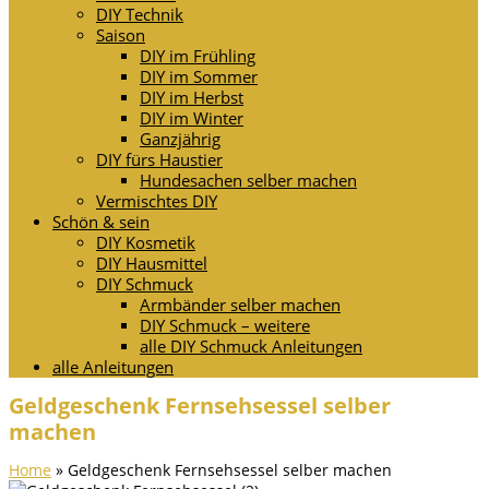
DIY Technik
Saison
DIY im Frühling
DIY im Sommer
DIY im Herbst
DIY im Winter
Ganzjährig
DIY fürs Haustier
Hundesachen selber machen
Vermischtes DIY
Schön & sein
DIY Kosmetik
DIY Hausmittel
DIY Schmuck
Armbänder selber machen
DIY Schmuck – weitere
alle DIY Schmuck Anleitungen
alle Anleitungen
Geldgeschenk Fernsehsessel selber
machen
Home
»
Geldgeschenk Fernsehsessel selber machen