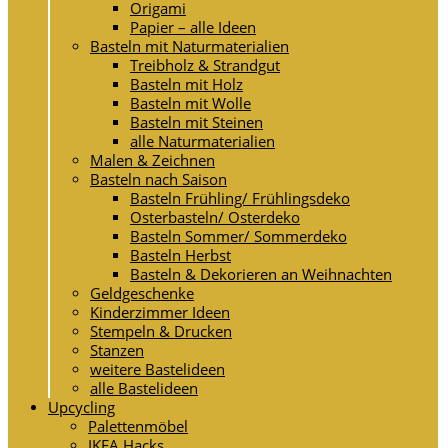
Origami
Papier – alle Ideen
Basteln mit Naturmaterialien
Treibholz & Strandgut
Basteln mit Holz
Basteln mit Wolle
Basteln mit Steinen
alle Naturmaterialien
Malen & Zeichnen
Basteln nach Saison
Basteln Frühling/ Frühlingsdeko
Osterbasteln/ Osterdeko
Basteln Sommer/ Sommerdeko
Basteln Herbst
Basteln & Dekorieren an Weihnachten
Geldgeschenke
Kinderzimmer Ideen
Stempeln & Drucken
Stanzen
weitere Bastelideen
alle Bastelideen
Upcycling
Palettenmöbel
IKEA Hacks