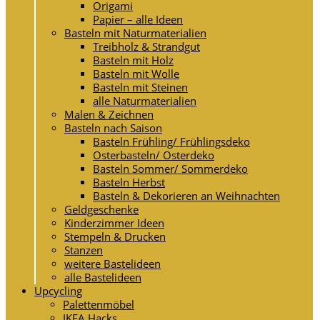
Origami
Papier – alle Ideen
Basteln mit Naturmaterialien
Treibholz & Strandgut
Basteln mit Holz
Basteln mit Wolle
Basteln mit Steinen
alle Naturmaterialien
Malen & Zeichnen
Basteln nach Saison
Basteln Frühling/ Frühlingsdeko
Osterbasteln/ Osterdeko
Basteln Sommer/ Sommerdeko
Basteln Herbst
Basteln & Dekorieren an Weihnachten
Geldgeschenke
Kinderzimmer Ideen
Stempeln & Drucken
Stanzen
weitere Bastelideen
alle Bastelideen
Upcycling
Palettenmöbel
IKEA Hacks