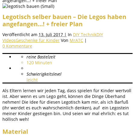
angefangen…! + freier Plan
Legotisch selber bauen – Die Legos haben
angefangen…! + freier Plan
Veröffentlicht am
13. Juli 2017 |
In
DIY Technik
DIY
VIdeos
Geschenke für Kinder
Von
MrATC
|
0 Kommentare
reine Bastelzeit
120
Minuten
Schwierigkeitslevel
leicht
Als Eltern lernen wir jeden Tag, dass spielen für Kinder wertvoll
ist. Aber wenn es um Lego geht, können die Dinge Überhand
nehmen! Die Idee für diesen Legotisch kam mir, als ich Barfuß
(ihr werdet es euch wahrscheinlich denken), auf ein Legostein
meiner Kinder gestiegen bin. Und seien wir mal ehrlich: es tut
höllisch weh!
Material