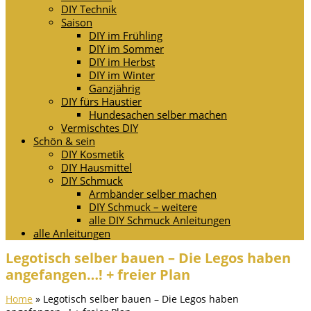
DIY Technik
Saison
DIY im Frühling
DIY im Sommer
DIY im Herbst
DIY im Winter
Ganzjährig
DIY fürs Haustier
Hundesachen selber machen
Vermischtes DIY
Schön & sein
DIY Kosmetik
DIY Hausmittel
DIY Schmuck
Armbänder selber machen
DIY Schmuck – weitere
alle DIY Schmuck Anleitungen
alle Anleitungen
Legotisch selber bauen – Die Legos haben
angefangen…! + freier Plan
Home
»
Legotisch selber bauen – Die Legos haben