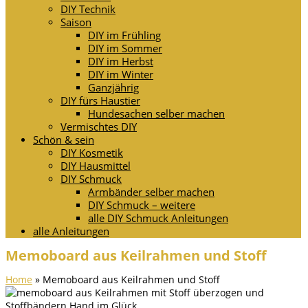
DIY Technik
Saison
DIY im Frühling
DIY im Sommer
DIY im Herbst
DIY im Winter
Ganzjährig
DIY fürs Haustier
Hundesachen selber machen
Vermischtes DIY
Schön & sein
DIY Kosmetik
DIY Hausmittel
DIY Schmuck
Armbänder selber machen
DIY Schmuck – weitere
alle DIY Schmuck Anleitungen
alle Anleitungen
Memoboard aus Keilrahmen und Stoff
Home
»
Memoboard aus Keilrahmen und Stoff