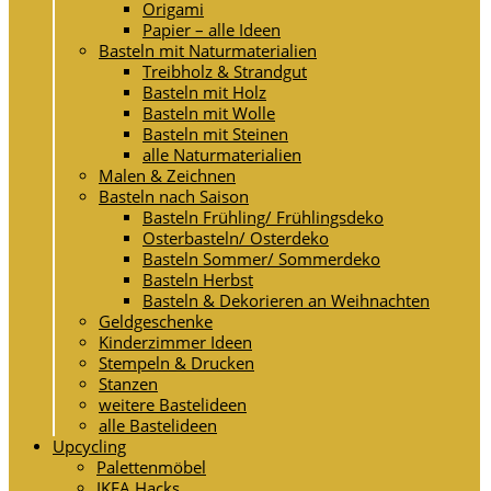
Origami
Papier – alle Ideen
Basteln mit Naturmaterialien
Treibholz & Strandgut
Basteln mit Holz
Basteln mit Wolle
Basteln mit Steinen
alle Naturmaterialien
Malen & Zeichnen
Basteln nach Saison
Basteln Frühling/ Frühlingsdeko
Osterbasteln/ Osterdeko
Basteln Sommer/ Sommerdeko
Basteln Herbst
Basteln & Dekorieren an Weihnachten
Geldgeschenke
Kinderzimmer Ideen
Stempeln & Drucken
Stanzen
weitere Bastelideen
alle Bastelideen
Upcycling
Palettenmöbel
IKEA Hacks