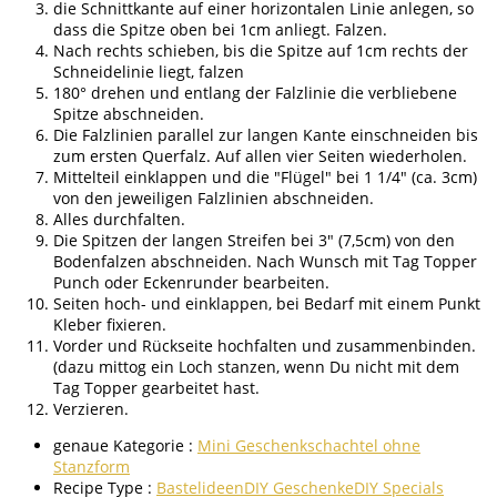
die Schnittkante auf einer horizontalen Linie anlegen, so
dass die Spitze oben bei 1cm anliegt. Falzen.
Nach rechts schieben, bis die Spitze auf 1cm rechts der
Schneidelinie liegt, falzen
180° drehen und entlang der Falzlinie die verbliebene
Spitze abschneiden.
Die Falzlinien parallel zur langen Kante einschneiden bis
zum ersten Querfalz. Auf allen vier Seiten wiederholen.
Mittelteil einklappen und die "Flügel" bei 1 1/4" (ca. 3cm)
von den jeweiligen Falzlinien abschneiden.
Alles durchfalten.
Die Spitzen der langen Streifen bei 3" (7,5cm) von den
Bodenfalzen abschneiden. Nach Wunsch mit Tag Topper
Punch oder Eckenrunder bearbeiten.
Seiten hoch- und einklappen, bei Bedarf mit einem Punkt
Kleber fixieren.
Vorder und Rückseite hochfalten und zusammenbinden.
(dazu mittog ein Loch stanzen, wenn Du nicht mit dem
Tag Topper gearbeitet hast.
Verzieren.
genaue Kategorie :
Mini Geschenkschachtel ohne
Stanzform
Recipe Type :
Bastelideen
DIY Geschenke
DIY Specials