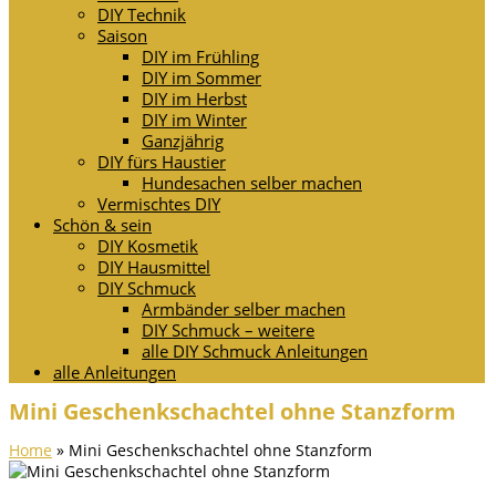
DIY Technik
Saison
DIY im Frühling
DIY im Sommer
DIY im Herbst
DIY im Winter
Ganzjährig
DIY fürs Haustier
Hundesachen selber machen
Vermischtes DIY
Schön & sein
DIY Kosmetik
DIY Hausmittel
DIY Schmuck
Armbänder selber machen
DIY Schmuck – weitere
alle DIY Schmuck Anleitungen
alle Anleitungen
Mini Geschenkschachtel ohne Stanzform
Home
»
Mini Geschenkschachtel ohne Stanzform