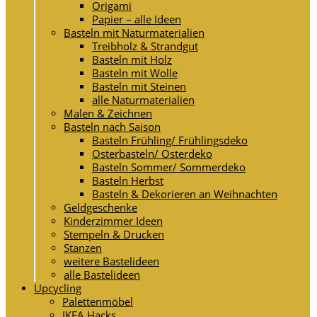
Origami
Papier – alle Ideen
Basteln mit Naturmaterialien
Treibholz & Strandgut
Basteln mit Holz
Basteln mit Wolle
Basteln mit Steinen
alle Naturmaterialien
Malen & Zeichnen
Basteln nach Saison
Basteln Frühling/ Frühlingsdeko
Osterbasteln/ Osterdeko
Basteln Sommer/ Sommerdeko
Basteln Herbst
Basteln & Dekorieren an Weihnachten
Geldgeschenke
Kinderzimmer Ideen
Stempeln & Drucken
Stanzen
weitere Bastelideen
alle Bastelideen
Upcycling
Palettenmöbel
IKEA Hacks