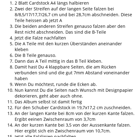
2 Blatt Cardstock A4 längs halbieren
Zwei der Streifen auf der langen Seite falzen bei
8/8,5/17/17,7/26,7 cm und bei 28,7cm abschneiden. Diese
Teile heissen ab jetzt A
Die beiden anderen Streifen genauso falzen aber den
Rest nicht abschneiden. Das sind die B-Teile
Jetzt die Falze nachfalten
Die A Teile mit den kurzen Überständen aneinander
kleben
Die B Teile genauso.
Dann das A Teil mittig in das B Teil kleben.
Damit hast Du 4 klappbare Seiten, die am Rücken
verbunden sind und die gut 7mm Abstand voneinander
haben
Wenn Du möchtest, runde die Ecken ab.
Nun kannst Du die Seiten nach Wunsch mit Designpapier
dekorieren, geht aber auch ohne.
Das Album selbst ist damit fertig
Für den Schuber Cardstock in 19,7x17,2 cm zuschneiden.
An der langen Kante bei 8cm von der kurzen Kante falzen.
Ergibt eeinen Zwischenraum von 3,7cm
An der kurzen Kante bei 3,5 von der Aussenkante falzen.
Hier ergibt sich ein Zwischenraum von 10,7cm.
Jetzt alle Falzlinien nachfalten