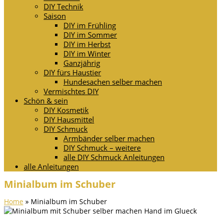
DIY Technik
Saison
DIY im Frühling
DIY im Sommer
DIY im Herbst
DIY im Winter
Ganzjährig
DIY fürs Haustier
Hundesachen selber machen
Vermischtes DIY
Schön & sein
DIY Kosmetik
DIY Hausmittel
DIY Schmuck
Armbänder selber machen
DIY Schmuck – weitere
alle DIY Schmuck Anleitungen
alle Anleitungen
Minialbum im Schuber
Home
»
Minialbum im Schuber