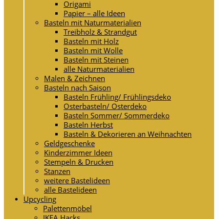
Origami
Papier – alle Ideen
Basteln mit Naturmaterialien
Treibholz & Strandgut
Basteln mit Holz
Basteln mit Wolle
Basteln mit Steinen
alle Naturmaterialien
Malen & Zeichnen
Basteln nach Saison
Basteln Frühling/ Frühlingsdeko
Osterbasteln/ Osterdeko
Basteln Sommer/ Sommerdeko
Basteln Herbst
Basteln & Dekorieren an Weihnachten
Geldgeschenke
Kinderzimmer Ideen
Stempeln & Drucken
Stanzen
weitere Bastelideen
alle Bastelideen
Upcycling
Palettenmöbel
IKEA Hacks