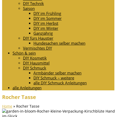
DIY Technik
Saison
DIY im Frühling
DIY im Sommer
DIY im Herbst
DIY im Winter
Ganzjährig
DIY fürs Haustier
Hundesachen selber machen
Vermischtes DIY
Schön & sein
DIY Kosmetik
DIY Hausmittel
DIY Schmuck
Armbänder selber machen
DIY Schmuck – weitere
alle DIY Schmuck Anleitungen
alle Anleitungen
Rocher Tasse
Home
»
Rocher Tasse