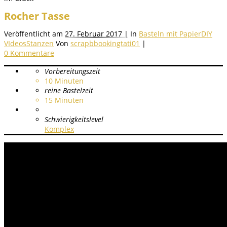
Rocher Tasse
Veröffentlicht am
27. Februar 2017 |
In
Basteln mit Papier
DIY
VIdeos
Stanzen
Von
scrapbbookingtati01
|
0 Kommentare
Vorbereitungszeit
10
Minuten
reine Bastelzeit
15
Minuten
Schwierigkeitslevel
Komplex