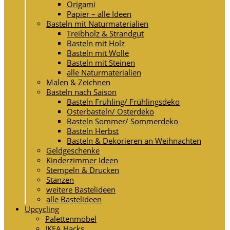
Origami
Papier – alle Ideen
Basteln mit Naturmaterialien
Treibholz & Strandgut
Basteln mit Holz
Basteln mit Wolle
Basteln mit Steinen
alle Naturmaterialien
Malen & Zeichnen
Basteln nach Saison
Basteln Frühling/ Frühlingsdeko
Osterbasteln/ Osterdeko
Basteln Sommer/ Sommerdeko
Basteln Herbst
Basteln & Dekorieren an Weihnachten
Geldgeschenke
Kinderzimmer Ideen
Stempeln & Drucken
Stanzen
weitere Bastelideen
alle Bastelideen
Upcycling
Palettenmöbel
IKEA Hacks