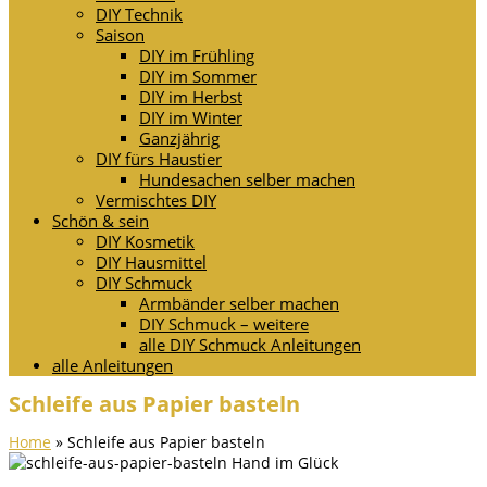
DIY Technik
Saison
DIY im Frühling
DIY im Sommer
DIY im Herbst
DIY im Winter
Ganzjährig
DIY fürs Haustier
Hundesachen selber machen
Vermischtes DIY
Schön & sein
DIY Kosmetik
DIY Hausmittel
DIY Schmuck
Armbänder selber machen
DIY Schmuck – weitere
alle DIY Schmuck Anleitungen
alle Anleitungen
Schleife aus Papier basteln
Home
»
Schleife aus Papier basteln