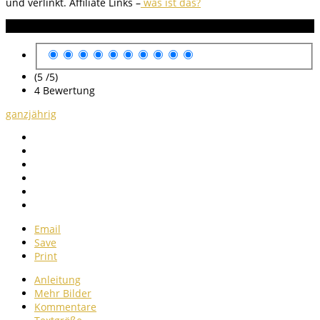
und verlinkt.
Affiliate Links –
was ist das?
Anleitung Bewertung
(5 /
5
)
4
Bewertung
ganzjährig
Email
Save
Print
Anleitung
Mehr Bilder
Kommentare