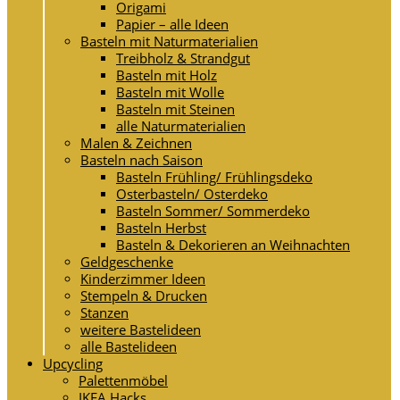
Origami
Papier – alle Ideen
Basteln mit Naturmaterialien
Treibholz & Strandgut
Basteln mit Holz
Basteln mit Wolle
Basteln mit Steinen
alle Naturmaterialien
Malen & Zeichnen
Basteln nach Saison
Basteln Frühling/ Frühlingsdeko
Osterbasteln/ Osterdeko
Basteln Sommer/ Sommerdeko
Basteln Herbst
Basteln & Dekorieren an Weihnachten
Geldgeschenke
Kinderzimmer Ideen
Stempeln & Drucken
Stanzen
weitere Bastelideen
alle Bastelideen
Upcycling
Palettenmöbel
IKEA Hacks