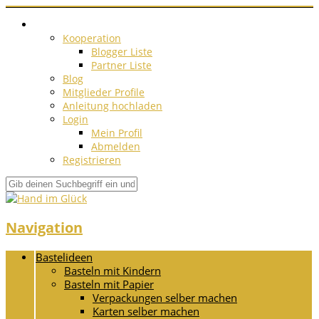
Kooperation
Blogger Liste
Partner Liste
Blog
Mitglieder Profile
Anleitung hochladen
Login
Mein Profil
Abmelden
Registrieren
Navigation
Bastelideen
Basteln mit Kindern
Basteln mit Papier
Verpackungen selber machen
Karten selber machen