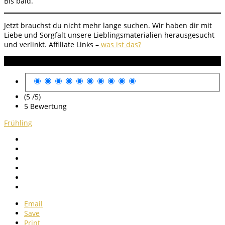
Bis bald.
Jetzt brauchst du nicht mehr lange suchen. Wir haben dir mit
Liebe und Sorgfalt unsere Lieblingsmaterialien herausgesucht
und verlinkt.
Affiliate Links –
was ist das?
Anleitung Bewertung
(5 /
5
)
5
Bewertung
Frühling
Email
Save
Print