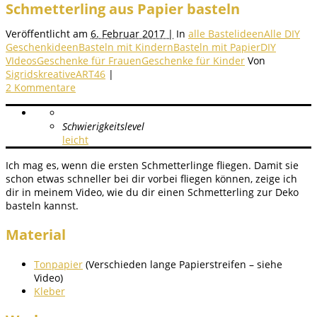
Schmetterling aus Papier basteln
Veröffentlicht am
6. Februar 2017 |
In
alle Bastelideen
Alle DIY
Geschenkideen
Basteln mit Kindern
Basteln mit Papier
DIY
VIdeos
Geschenke für Frauen
Geschenke für Kinder
Von
SigridskreativeART46
|
2 Kommentare
Schwierigkeitslevel
leicht
Ich mag es, wenn die ersten Schmetterlinge fliegen. Damit sie
schon etwas schneller bei dir vorbei fliegen können, zeige ich
dir in meinem Video, wie du dir einen Schmetterling zur Deko
basteln kannst.
Material
Tonpapier
(Verschieden lange Papierstreifen – siehe
Video)
Kleber