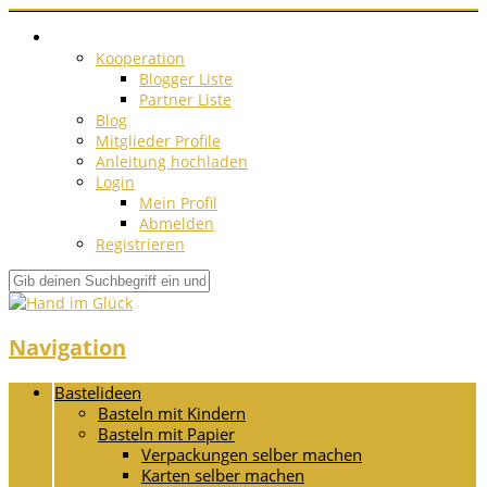
Kooperation
Blogger Liste
Partner Liste
Blog
Mitglieder Profile
Anleitung hochladen
Login
Mein Profil
Abmelden
Registrieren
Navigation
Bastelideen
Basteln mit Kindern
Basteln mit Papier
Verpackungen selber machen
Karten selber machen