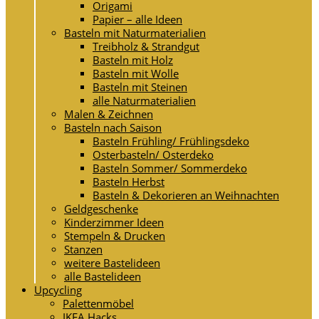
Origami
Papier – alle Ideen
Basteln mit Naturmaterialien
Treibholz & Strandgut
Basteln mit Holz
Basteln mit Wolle
Basteln mit Steinen
alle Naturmaterialien
Malen & Zeichnen
Basteln nach Saison
Basteln Frühling/ Frühlingsdeko
Osterbasteln/ Osterdeko
Basteln Sommer/ Sommerdeko
Basteln Herbst
Basteln & Dekorieren an Weihnachten
Geldgeschenke
Kinderzimmer Ideen
Stempeln & Drucken
Stanzen
weitere Bastelideen
alle Bastelideen
Upcycling
Palettenmöbel
IKEA Hacks