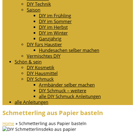
DIY Technik
Saison
DIY im Frühling
DIY im Sommer
DIY im Herbst
DIY im Winter
Ganzjährig
DIY fürs Haustier
Hundesachen selber machen
Vermischtes DIY
Schön & sein
DIY Kosmetik
DIY Hausmittel
DIY Schmuck
Armbänder selber machen
DIY Schmuck – weitere
alle DIY Schmuck Anleitungen
alle Anleitungen
Schmetterling aus Papier basteln
Home
»
Schmetterling aus Papier basteln