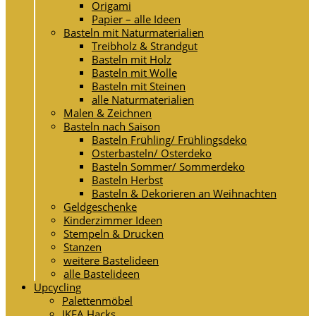
Origami
Papier – alle Ideen
Basteln mit Naturmaterialien
Treibholz & Strandgut
Basteln mit Holz
Basteln mit Wolle
Basteln mit Steinen
alle Naturmaterialien
Malen & Zeichnen
Basteln nach Saison
Basteln Frühling/ Frühlingsdeko
Osterbasteln/ Osterdeko
Basteln Sommer/ Sommerdeko
Basteln Herbst
Basteln & Dekorieren an Weihnachten
Geldgeschenke
Kinderzimmer Ideen
Stempeln & Drucken
Stanzen
weitere Bastelideen
alle Bastelideen
Upcycling
Palettenmöbel
IKEA Hacks