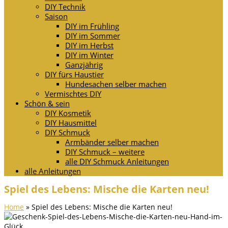
DIY Technik
Saison
DIY im Frühling
DIY im Sommer
DIY im Herbst
DIY im Winter
Ganzjährig
DIY fürs Haustier
Hundesachen selber machen
Vermischtes DIY
Schön & sein
DIY Kosmetik
DIY Hausmittel
DIY Schmuck
Armbänder selber machen
DIY Schmuck – weitere
alle DIY Schmuck Anleitungen
alle Anleitungen
Spiel des Lebens: Mische die Karten neu!
Home
»
Spiel des Lebens: Mische die Karten neu!