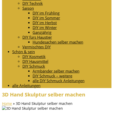
DIY Technik
Saison
DIY im Frühling
DIY im Sommer
DIY im Herbst
DIY im Winter
Ganzjährig
DIY fürs Haustier
Hundesachen selber machen
Vermischtes DIY
Schön & sein
DIY Kosmetik
DIY Hausmittel
DIY Schmuck
Armbänder selber machen
DIY Schmuck – weitere
alle DIY Schmuck Anleitungen
alle Anleitungen
3D Hand Skulptur selber machen
Home
»
3D Hand Skulptur selber machen