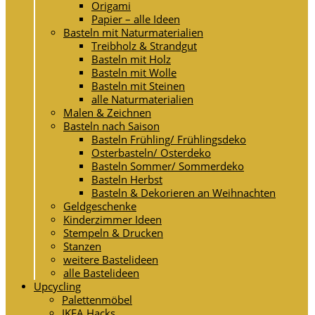
Origami
Papier – alle Ideen
Basteln mit Naturmaterialien
Treibholz & Strandgut
Basteln mit Holz
Basteln mit Wolle
Basteln mit Steinen
alle Naturmaterialien
Malen & Zeichnen
Basteln nach Saison
Basteln Frühling/ Frühlingsdeko
Osterbasteln/ Osterdeko
Basteln Sommer/ Sommerdeko
Basteln Herbst
Basteln & Dekorieren an Weihnachten
Geldgeschenke
Kinderzimmer Ideen
Stempeln & Drucken
Stanzen
weitere Bastelideen
alle Bastelideen
Upcycling
Palettenmöbel
IKEA Hacks