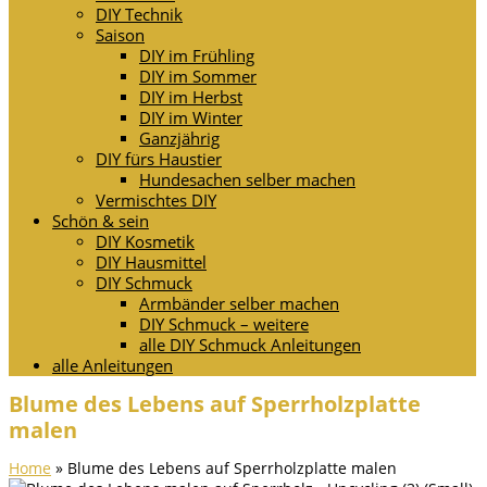
DIY Technik
Saison
DIY im Frühling
DIY im Sommer
DIY im Herbst
DIY im Winter
Ganzjährig
DIY fürs Haustier
Hundesachen selber machen
Vermischtes DIY
Schön & sein
DIY Kosmetik
DIY Hausmittel
DIY Schmuck
Armbänder selber machen
DIY Schmuck – weitere
alle DIY Schmuck Anleitungen
alle Anleitungen
Blume des Lebens auf Sperrholzplatte
malen
Home
»
Blume des Lebens auf Sperrholzplatte malen