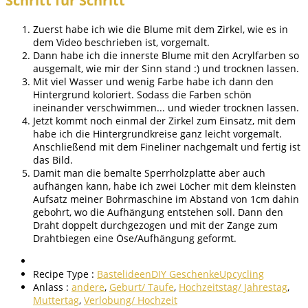
Schritt für Schritt
Zuerst habe ich wie die Blume mit dem Zirkel, wie es in
dem Video beschrieben ist, vorgemalt.
Dann habe ich die innerste Blume mit den Acrylfarben so
ausgemalt, wie mir der Sinn stand :) und trocknen lassen.
Mit viel Wasser und wenig Farbe habe ich dann den
Hintergrund koloriert. Sodass die Farben schön
ineinander verschwimmen... und wieder trocknen lassen.
Jetzt kommt noch einmal der Zirkel zum Einsatz, mit dem
habe ich die Hintergrundkreise ganz leicht vorgemalt.
Anschließend mit dem Fineliner nachgemalt und fertig ist
das Bild.
Damit man die bemalte Sperrholzplatte aber auch
aufhängen kann, habe ich zwei Löcher mit dem kleinsten
Aufsatz meiner Bohrmaschine im Abstand von 1cm dahin
gebohrt, wo die Aufhängung entstehen soll. Dann den
Draht doppelt durchgezogen und mit der Zange zum
Drahtbiegen eine Öse/Aufhängung geformt.
Recipe Type :
Bastelideen
DIY Geschenke
Upcycling
Anlass :
andere
,
Geburt/ Taufe
,
Hochzeitstag/ Jahrestag
,
Muttertag
,
Verlobung/ Hochzeit