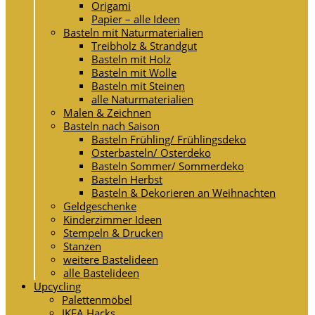
Origami
Papier – alle Ideen
Basteln mit Naturmaterialien
Treibholz & Strandgut
Basteln mit Holz
Basteln mit Wolle
Basteln mit Steinen
alle Naturmaterialien
Malen & Zeichnen
Basteln nach Saison
Basteln Frühling/ Frühlingsdeko
Osterbasteln/ Osterdeko
Basteln Sommer/ Sommerdeko
Basteln Herbst
Basteln & Dekorieren an Weihnachten
Geldgeschenke
Kinderzimmer Ideen
Stempeln & Drucken
Stanzen
weitere Bastelideen
alle Bastelideen
Upcycling
Palettenmöbel
IKEA Hacks