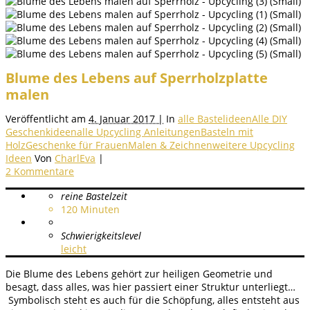
Blume des Lebens auf Sperrholzplatte
malen
Veröffentlicht am
4. Januar 2017 |
In
alle Bastelideen
Alle DIY
Geschenkideen
alle Upcycling Anleitungen
Basteln mit
Holz
Geschenke für Frauen
Malen & Zeichnen
weitere Upcycling
Ideen
Von
CharlEva
|
2 Kommentare
reine Bastelzeit
120
Minuten
Schwierigkeitslevel
leicht
Die Blume des Lebens gehört zur heiligen Geometrie und
besagt, dass alles, was hier passiert einer Struktur unterliegt…
Symbolisch steht es auch für die Schöpfung, alles entsteht aus