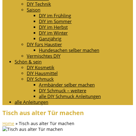
DIY Technik
Saison
DIY im Frühling
DIY im Sommer
DIY im Herbst
DIY im Winter
Ganzjährig
DIY fürs Haustier
Hundesachen selber machen
Vermischtes DIY
Schön & sein
DIY Kosmetik
DIY Hausmittel
DIY Schmuck
Armbänder selber machen
DIY Schmuck – weitere
alle DIY Schmuck Anleitungen
alle Anleitungen
Tisch aus alter Tür machen
Home
»
Tisch aus alter Tür machen