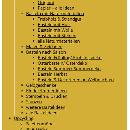
Origami
Papier – alle Ideen
Basteln mit Naturmaterialien
Treibholz & Strandgut
Basteln mit Holz
Basteln mit Wolle
Basteln mit Steinen
alle Naturmaterialien
Malen & Zeichnen
Basteln nach Saison
Basteln Frühling/ Frühlingsdeko
Osterbasteln/ Osterdeko
Basteln Sommer/ Sommerdeko
Basteln Herbst
Basteln & Dekorieren an Weihnachten
Geldgeschenke
Kinderzimmer Ideen
Stempeln & Drucken
Stanzen
weitere Bastelideen
alle Bastelideen
Upcycling
Palettenmöbel
IKEA Hacks