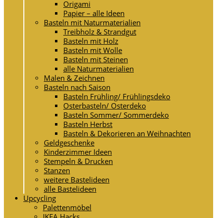
Origami
Papier – alle Ideen
Basteln mit Naturmaterialien
Treibholz & Strandgut
Basteln mit Holz
Basteln mit Wolle
Basteln mit Steinen
alle Naturmaterialien
Malen & Zeichnen
Basteln nach Saison
Basteln Frühling/ Frühlingsdeko
Osterbasteln/ Osterdeko
Basteln Sommer/ Sommerdeko
Basteln Herbst
Basteln & Dekorieren an Weihnachten
Geldgeschenke
Kinderzimmer Ideen
Stempeln & Drucken
Stanzen
weitere Bastelideen
alle Bastelideen
Upcycling
Palettenmöbel
IKEA Hacks