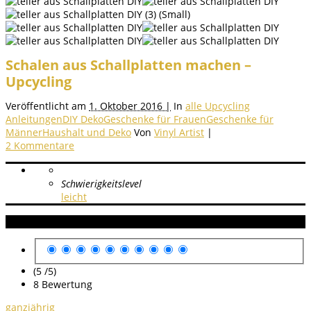
Schalen aus Schallplatten machen –
Upcycling
Veröffentlicht am
1. Oktober 2016 |
In
alle Upcycling
Anleitungen
DIY Deko
Geschenke für Frauen
Geschenke für
Männer
Haushalt und Deko
Von
Vinyl Artist
|
2 Kommentare
Schwierigkeitslevel
leicht
Anleitung Bewertung
(5 /
5
)
8
Bewertung
ganzjährig