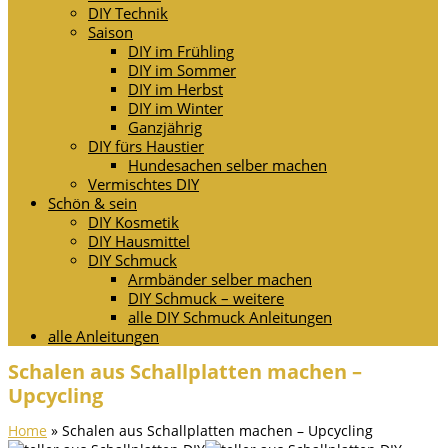
DIY Technik
Saison
DIY im Frühling
DIY im Sommer
DIY im Herbst
DIY im Winter
Ganzjährig
DIY fürs Haustier
Hundesachen selber machen
Vermischtes DIY
Schön & sein
DIY Kosmetik
DIY Hausmittel
DIY Schmuck
Armbänder selber machen
DIY Schmuck – weitere
alle DIY Schmuck Anleitungen
alle Anleitungen
Schalen aus Schallplatten machen –
Upcycling
Home
»
Schalen aus Schallplatten machen – Upcycling