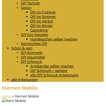
DIY Technik
Saison
DIY im Frühling
DIY im Sommer
DIY im Herbst
DIY im Winter
Ganzjährig
DIY fürs Haustier
Hundesachen selber machen
Vermischtes DIY
Schön & sein
DIY Kosmetik
DIY Hausmittel
DIY Schmuck
Armbänder selber machen
DIY Schmuck – weitere
alle DIY Schmuck Anleitungen
alle Anleitungen
Sternen Mobile
Home
»
Sternen Mobile