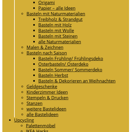
Origami
Papier – alle Ideen
Basteln mit Naturmaterialien
Treibholz & Strandgut
Basteln mit Holz
Basteln mit Wolle
Basteln mit Steinen
alle Naturmaterialien
Malen & Zeichnen
Basteln nach Saison
Basteln Frühling/ Frühlingsdeko
Osterbasteln/ Osterdeko
Basteln Sommer/ Sommerdeko
Basteln Herbst
Basteln & Dekorieren an Weihnachten
Geldgeschenke
Kinderzimmer Ideen
Stempeln & Drucken
Stanzen
weitere Bastelideen
alle Bastelideen
Upcycling
Palettenmöbel
IKEA Hacks