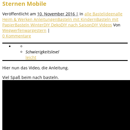
Sternen Mobile
Veröffentlicht am
10. November 2016 |
In
alle Bastelideen
alle
Heim & Werken Anleitungen
Basteln mit Kindern
Basteln mit
Papier
Basteln Winter
DIY Deko
DIY nach Saison
DIY VIdeos
Von
Wegwerfenwargestern
|
0 Kommentare
Schwierigkeitslevel
leicht
Hier nun das Video, die Anleitung.
Viel Spaß beim nach basteln.