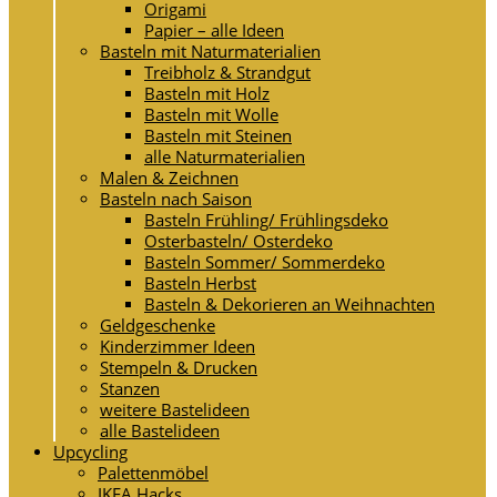
Origami
Papier – alle Ideen
Basteln mit Naturmaterialien
Treibholz & Strandgut
Basteln mit Holz
Basteln mit Wolle
Basteln mit Steinen
alle Naturmaterialien
Malen & Zeichnen
Basteln nach Saison
Basteln Frühling/ Frühlingsdeko
Osterbasteln/ Osterdeko
Basteln Sommer/ Sommerdeko
Basteln Herbst
Basteln & Dekorieren an Weihnachten
Geldgeschenke
Kinderzimmer Ideen
Stempeln & Drucken
Stanzen
weitere Bastelideen
alle Bastelideen
Upcycling
Palettenmöbel
IKEA Hacks