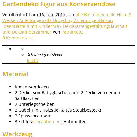
Gartendeko Figur aus Konservendose
Veröffentlicht am
16. Juni 2017 |
In
alle Bastelideen
alle Heim &
Werken Anleitungen
alle Upcycling Anleitungen
Balkon
Ideen
Basteln mit Kindern
DIY Deko
Gartengestaltung
Haushalt
und Deko
Kinderzimmer
Von
Petrame03
|
0 Kommentare
Schwierigkeitslevel
leicht
Material
Konservendosen
2 Deckel von Babygläschen und 2 Decke vonkleinen
Saftflaschen
2 Unterlegscheiben
2 Gabeln mit Holzstiel (altes Steakbesteck)
2 Spaxschrauben
3 Schloß
schrauben
mit Hubmutter
Werkzeug