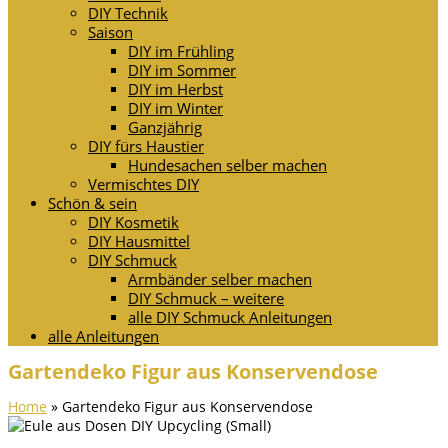
DIY Technik
Saison
DIY im Frühling
DIY im Sommer
DIY im Herbst
DIY im Winter
Ganzjährig
DIY fürs Haustier
Hundesachen selber machen
Vermischtes DIY
Schön & sein
DIY Kosmetik
DIY Hausmittel
DIY Schmuck
Armbänder selber machen
DIY Schmuck – weitere
alle DIY Schmuck Anleitungen
alle Anleitungen
Gartendeko Figur aus Konservendose
Home
»
Gartendeko Figur aus Konservendose