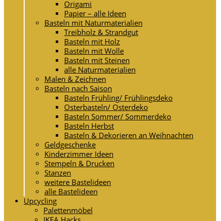
Origami
Papier – alle Ideen
Basteln mit Naturmaterialien
Treibholz & Strandgut
Basteln mit Holz
Basteln mit Wolle
Basteln mit Steinen
alle Naturmaterialien
Malen & Zeichnen
Basteln nach Saison
Basteln Frühling/ Frühlingsdeko
Osterbasteln/ Osterdeko
Basteln Sommer/ Sommerdeko
Basteln Herbst
Basteln & Dekorieren an Weihnachten
Geldgeschenke
Kinderzimmer Ideen
Stempeln & Drucken
Stanzen
weitere Bastelideen
alle Bastelideen
Upcycling
Palettenmöbel
IKEA Hacks