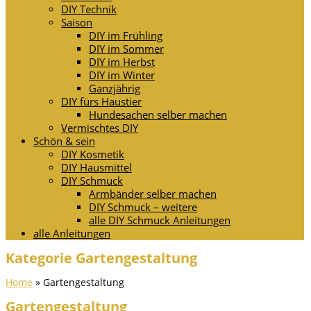
DIY Technik
Saison
DIY im Frühling
DIY im Sommer
DIY im Herbst
DIY im Winter
Ganzjährig
DIY fürs Haustier
Hundesachen selber machen
Vermischtes DIY
Schön & sein
DIY Kosmetik
DIY Hausmittel
DIY Schmuck
Armbänder selber machen
DIY Schmuck – weitere
alle DIY Schmuck Anleitungen
alle Anleitungen
Kategorie Gartengestaltung
Home
»
Gartengestaltung
Gartengestaltung