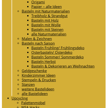
Origami
Papier – alle Ideen
Basteln mit Naturmaterialien
Treibholz & Strandgut
Basteln mit Holz
Basteln mit Wolle
Basteln mit Steinen
alle Naturmaterialien
Malen & Zeichnen
Basteln nach Saison
Basteln Frühling/ Frühlingsdeko
Osterbasteln/ Osterdeko
Basteln Sommer/ Sommerdeko
Basteln Herbst
Basteln & Dekorieren an Weihnachten
Geldgeschenke
Kinderzimmer Ideen
Stempeln & Drucken
Stanzen
weitere Bastelideen
alle Bastelideen
Upcycling
Palettenmöbel
IKEA Hacks