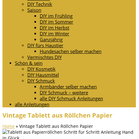
DIY Technik
Saison
DIY im Frühling
DIY im Sommer
DIY im Herbst
DIY im Winter
Ganzjährig
DIY fürs Haustier
Hundesachen selber machen
Vermischtes DIY
Schön & sein
DIY Kosmetik
DIY Hausmittel
DIY Schmuck
Armbänder selber machen
DIY Schmuck – weitere
alle DIY Schmuck Anleitungen
alle Anleitungen
Vintage Tablett aus Röllchen Papier
Home
»
Vintage Tablett aus Röllchen Papier