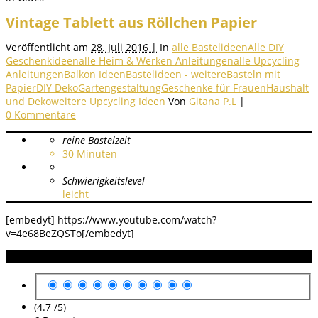
Vintage Tablett aus Röllchen Papier
Veröffentlicht am
28. Juli 2016 |
In
alle Bastelideen
Alle DIY
Geschenkideen
alle Heim & Werken Anleitungen
alle Upcycling
Anleitungen
Balkon Ideen
Bastelideen - weitere
Basteln mit
Papier
DIY Deko
Gartengestaltung
Geschenke für Frauen
Haushalt
und Deko
weitere Upcycling Ideen
Von
Gitana P.L
|
0 Kommentare
reine Bastelzeit
30
Minuten
Schwierigkeitslevel
leicht
[embedyt] https://www.youtube.com/watch?
v=4e68BeZQSTo[/embedyt]
Anleitung Bewertung
(4.7 /
5
)