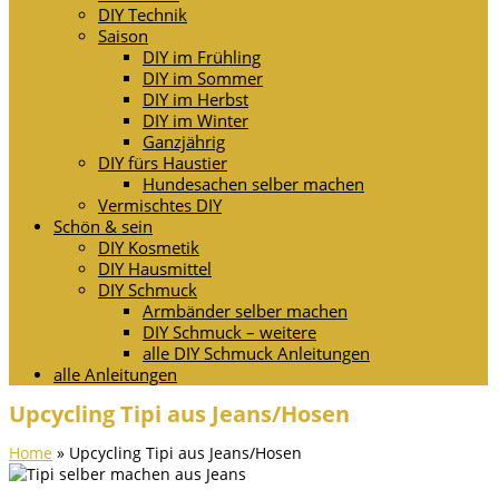
DIY Technik
Saison
DIY im Frühling
DIY im Sommer
DIY im Herbst
DIY im Winter
Ganzjährig
DIY fürs Haustier
Hundesachen selber machen
Vermischtes DIY
Schön & sein
DIY Kosmetik
DIY Hausmittel
DIY Schmuck
Armbänder selber machen
DIY Schmuck – weitere
alle DIY Schmuck Anleitungen
alle Anleitungen
Upcycling Tipi aus Jeans/Hosen
Home
»
Upcycling Tipi aus Jeans/Hosen