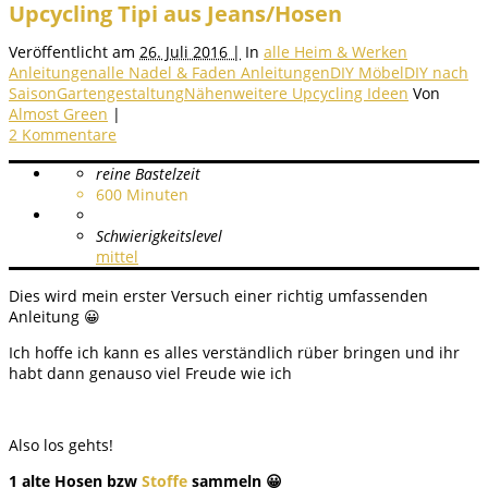
Upcycling Tipi aus Jeans/Hosen
Veröffentlicht am
26. Juli 2016 |
In
alle Heim & Werken
Anleitungen
alle Nadel & Faden Anleitungen
DIY Möbel
DIY nach
Saison
Gartengestaltung
Nähen
weitere Upcycling Ideen
Von
Almost Green
|
2 Kommentare
reine Bastelzeit
600
Minuten
Schwierigkeitslevel
mittel
Dies wird mein erster Versuch einer richtig umfassenden
Anleitung 😀
Ich hoffe ich kann es alles verständlich rüber bringen und ihr
habt dann genauso viel Freude wie ich
Also los gehts!
1 alte Hosen bzw
Stoffe
sammeln 😀