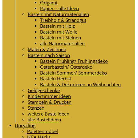
Origami
Papier – alle Ideen
Basteln mit Naturmaterialien
Treibholz & Strandgut
Basteln mit Holz
Basteln mit Wolle
Basteln mit Steinen
alle Naturmaterialien
Malen & Zeichnen
Basteln nach Saison
Basteln Frühling/ Frühlingsdeko
Osterbasteln/ Osterdeko
Basteln Sommer/ Sommerdeko
Basteln Herbst
Basteln & Dekorieren an Weihnachten
Geldgeschenke
Kinderzimmer Ideen
Stempeln & Drucken
Stanzen
weitere Bastelideen
alle Bastelideen
Upcycling
Palettenmöbel
IKEA Hacks