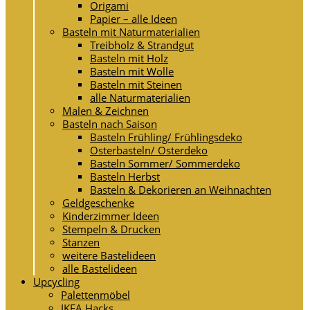
Origami
Papier – alle Ideen
Basteln mit Naturmaterialien
Treibholz & Strandgut
Basteln mit Holz
Basteln mit Wolle
Basteln mit Steinen
alle Naturmaterialien
Malen & Zeichnen
Basteln nach Saison
Basteln Frühling/ Frühlingsdeko
Osterbasteln/ Osterdeko
Basteln Sommer/ Sommerdeko
Basteln Herbst
Basteln & Dekorieren an Weihnachten
Geldgeschenke
Kinderzimmer Ideen
Stempeln & Drucken
Stanzen
weitere Bastelideen
alle Bastelideen
Upcycling
Palettenmöbel
IKEA Hacks